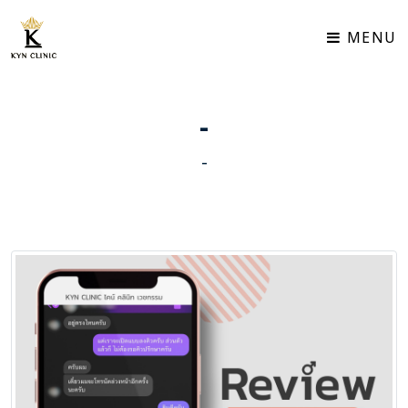
TH | EN
MENU
-
-