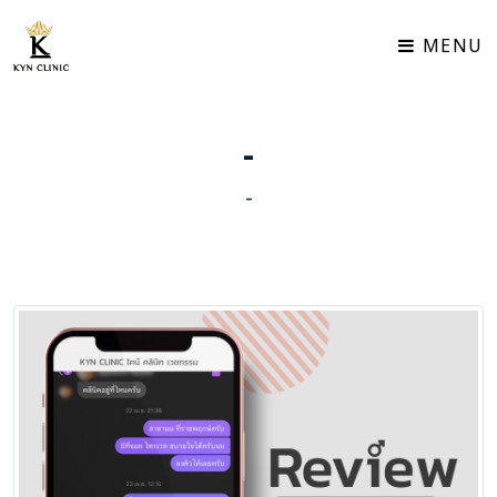
TH | EN
MENU
-
-