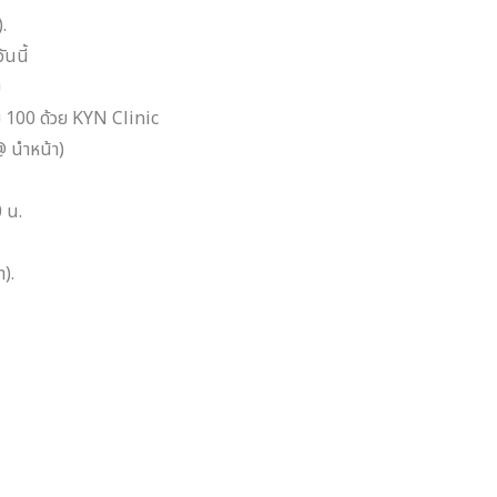
.
ันนี้
ม
็ม 100 ด้วย KYN Clinic
@ นำหน้า)
 น.
า).