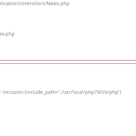
plication/controllers/News.php
dex.php
 inclusion (include_path='.:/usr/local/php74/lib/php')