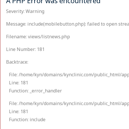
A PHP Error was encountered
Severity: Warning
Message: include(mobilebutton.php): failed to open strea
Filename: views/listnews.php
Line Number: 181
Backtrace:
File: /home/kyn/domains/kynclinic.com/public_html/app
Line: 181
Function: _error_handler
File: /home/kyn/domains/kynclinic.com/public_html/app
Line: 181
Function: include