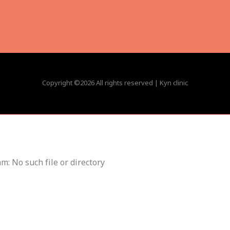
Copyright ©
2026 All rights reserved | Kyn clinic
m: No such file or directory