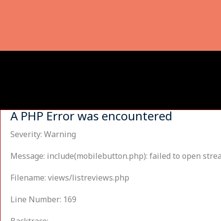
A PHP Error was encountered
Severity: Warning
Message: include(mobilebutton.php): failed to open strea
Filename: views/listreviews.php
Line Number: 169